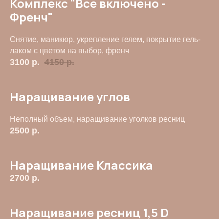
Комплекс "Все включено -
Френч"
Дарья
Юлиана
Бровист, визажист.
Стилист, визажист.
Снятие, маникюр, укрепление гелем, покрытие гель-
Стаж 9 лет
Стаж 5 лет
лаком с цветом на выбор, френч
3100
р.
4150
р.
01:21 мин.
Наращивание углов
Неполный объем, наращивание уголков ресниц
2500
р.
Наращивание Классика
посмотреть
2700
р.
видео салона
Наращивание ресниц 1,5 D