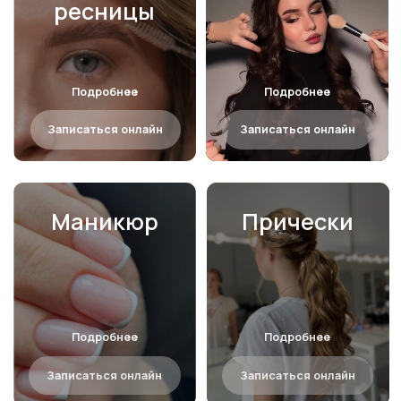
создаем картинку
pinterest
в реальность
для каждого клиента.
Листайте
фотопленку