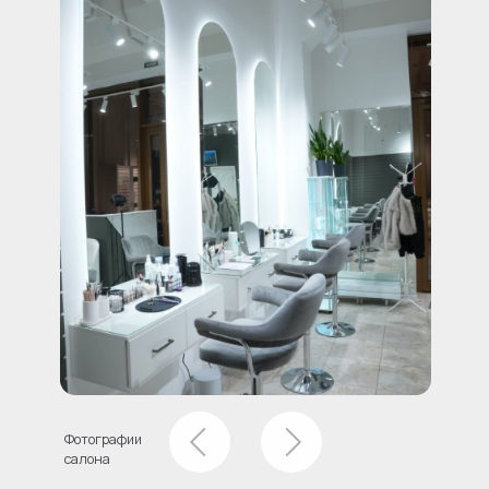
Белгородского полка, 49 а
+7 915 579 4609
с 9:00 до 21:00 каждый день
telegram
instagram
vkontakte
whatsapp
Политика конфиденциальности
Записаться онлайн