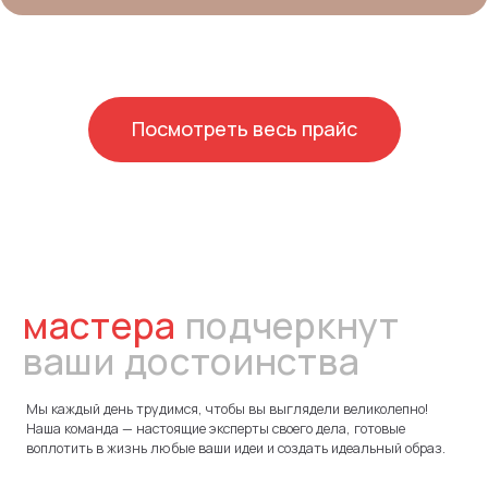
Сегодня каждая девушка может преобраз
подчеркнуть свою красоту в студии взгляда B
также освоить новую профессию в beauty - и
Посмотреть весь прайс
нуля и успешно начать свой творческий 
Работы
Идейный вдохновитель студии
взгляда #Bestface Дарья Возиянова
— Vip - мастер, автор и
преподователь курсов, создатель