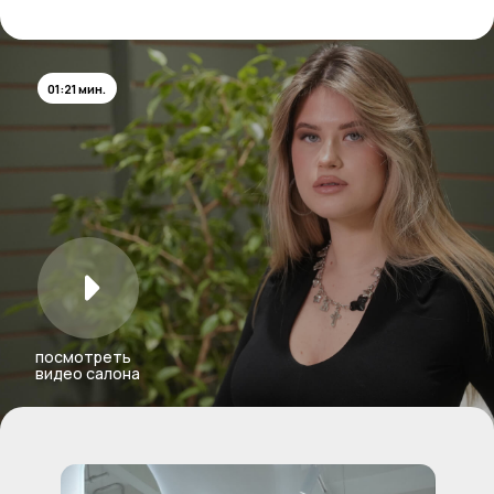
Услуги
PRO BROW
Работы
ADVANCED
(повышение квалификации)
Мастера
LAMILASHES
Контакты
КУРС САМ СЕБЕ
Вакансии
ВИЗАЖИСТ
Блог
Контакты
Москва,
Дмитровское шоссе 71Б
+7 925 600 2555
с 10:00 до 22:00 каждый день
Белгород,