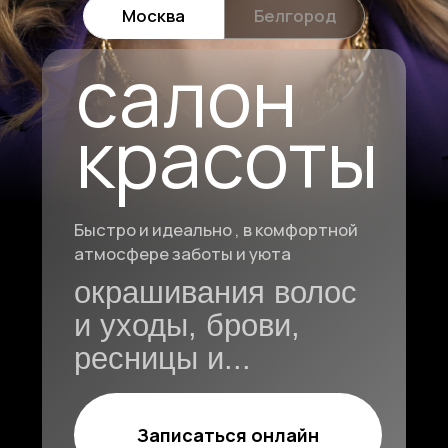
Быстро и идеально , в комфортной
атмосфере заботы и уюта
окрашивания волос
и уходы, брови,
ресницы и...
Записаться онлайн
Макияж
Брови
Прически
Маникюр
Ресницы
услуги студии