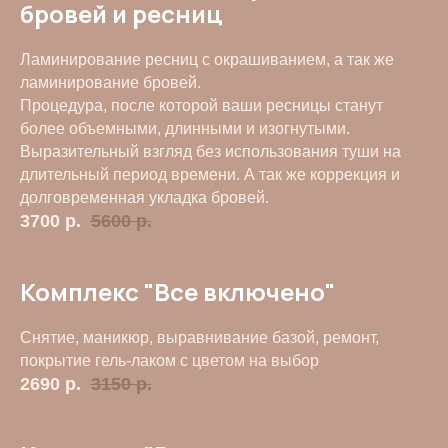
бровей и ресниц
Ламинирование ресниц с окрашиванием, а так же
ламинирование бровей.
Процедура, после которой ваши ресницы станут
более объемными, длинными и изогнутыми.
мастера
подчеркнут
Выразительный взгляд без использования туши на
ваши достоинства
длительный период времени. А так же коррекция и
долговременная укладка бровей.
Мы каждый день трудимся, чтобы вы выглядели великолепно!
3700
р.
5600
р.
Наша команда — настоящие эксперты своего дела, готовые
воплотить в жизнь любые ваши идеи и создать идеальный образ.
Комплекс "Все включено"
Снятие, маникюр, выравнивание базой, ремонт,
покрытие гель-лаком с цветом на выбор
2690
р.
3150
р.
!
!